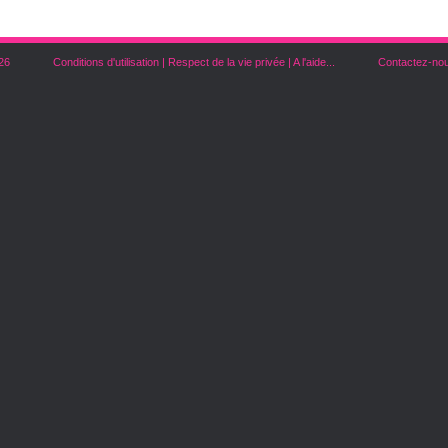
26
Conditions d'utilisation
|
Respect de la vie privée
|
A l'aide...
Contactez-no