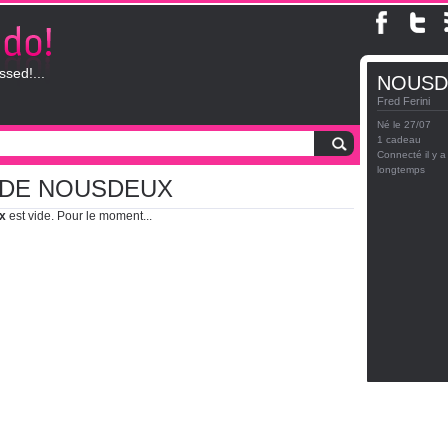
ssed!...
NOUSD
Fred Ferini
Né le 27/07
1 cadeau
Connecté il y a
longtemps
 DE NOUSDEUX
x
est vide. Pour le moment...