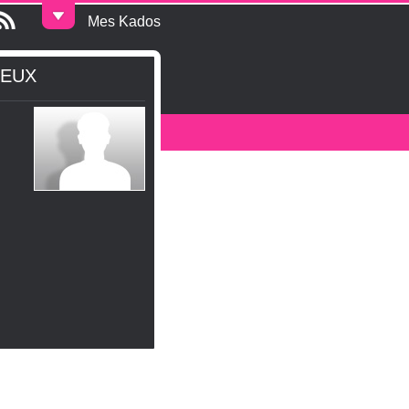
Mes Kados
EUX